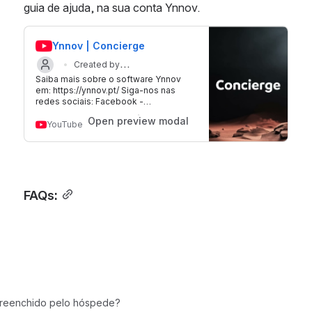
guia de ajuda, na sua conta Ynnov.
Ynnov | Concierge
Created by
Saiba mais sobre o software Ynnov
Updated on 21 Jan 2025
Ynnov
em: https://ynnov.pt/ Siga-nos nas
redes sociais: Facebook -
https://www.facebook.com/ynnov.pt
Open preview modal
Instagram -
YouTube
https://www.instagram.com/ynnov.pt/
Linkedin -
https://www.linkedin.com/company/ynn
ov-pt
FAQs:
preenchido pelo hóspede?