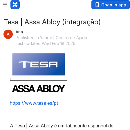
Open in app
Tesa | Assa Abloy (integração)
Ana
Published in Ynnov | Centro de Ajuda
Last updated Wed Feb 18 2026
Open
https://www.tesa.es/pt
A Tesa | Assa Abloy é um fabricante espanhol de 